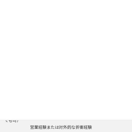
・ケアマネジメントに没頭できる環境で働きたい方
・普段は一人親方、時々大切な仲間との会合を楽しみたい方
【いずれかに該当する方、大歓迎】
・お互いの知識と経験を共有し、時にはチームとして快く協力で
きる方。
・頼り、頼られる関係の事業所さんがある方。
・言語化スキル向上の努力をしている方、またはしたいと考えて
る方。
【
管理者兼企画営業募集
】
ケアマネの知識と経験を活かして事務所の未来を創る！事業所
運営のメンバー募集です
！
応募資格：主任介護支援専門員 （＊主マネをお持ちでない方も
相談可）
車かスクーターで移動できる方
経験/スキル：管理者経験（介護業界に限らないマネジメント経験
でも可）
営業経験または対外的な折衝経験