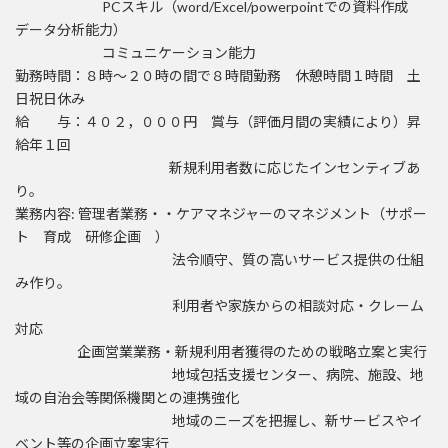
PCスキル（word/Excel/powerpointでの資料作成
データ分析能力）
コミュニケーション能力
勤務時間：８時～２０時の間で８時間勤務 休憩時間１時間 土
日祝日休み
給 与：４０２，０００円 賞与（評価月間の実績により）昇
給年１回
新規利用者数に応じたインセンティブあ
り。
業務内容: 管理者業務・・ケアマネジャーのマネジメント（サポー
ト 育成 研修企画 ）
法令順守、質の高いサービス提供の仕組
み作り。
利用者や家族からの相談対応・クレーム
対応
企画営業業務・新規利用者獲得のための戦略立案と実行
地域包括支援センター、病院、施設、地
域の自治会等関係機関との連携強化
地域のニーズを把握し、新サービスやイ
ベント等の企画立案実行